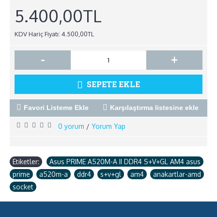
5.400,00TL
KDV Hariç Fiyatı: 4.500,00TL
-
+
SEPETE EKLE
Favori Listeme Ekle
Karşılaştırma listesine ekle
0 yorum
Yorum Yap
/
Etiketler:
Asus PRIME A520M-A II DDR4 S+V+GL AM4 asus
,
prime
,
a520m-a
,
ddr4
,
s+v+gl
,
am4
,
anakartlar-amd
,
socket