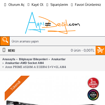
Oturum Aç
Kayıt Ol
Siparişlerim
Favori Ürünleriniz
MENU
0 ürün - 0,00TL
Anasayfa
Bilgisayar Bileşenleri
Anakartlar
Anakartlar-AMD Socket AM4
Asus PRIME A520M-A II DDR4 S+V+GL AM4
Tükendi