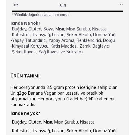
Tuz
0,1g
**
**Günlük değerler saptanamamıştır.
İçinde Ne Yok?
-Buğday, Gluten, Soya, Mısır, Mısır Şurubu, Nişasta
-Kolestrol, Transyağ, Lesitin, Şeker Alkolü, Domuz Yağı
-Yapay Tatlandırıcı, Yapay Aroma, Renklendirici, Dolgu
-Kimyasal Koruyucu, Katkı Maddesi, Zamk, Bağlayıcı
-Şeker İlavesi, Yağ İlavesi ve Sukraloz
ÜRÜN TANIMI:
Her porsiyonunda 8,5 gram protein içeriğine sahip olan
Uniq2go Banana Vegan bar, lezzetli ve pratik bir
atıştırmalıktır. Her porsiyonu (1 adet bar) 141 kcal enerji
sunmaktadır.
İçinde ne yok?
-Buğday, Gluten, Mısır, Mısır Şurubu, Nişasta
-Kolestrol, Transyağ, Lesitin, Şeker Alkolü, Domuz Yağı