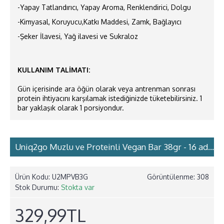
-Yapay Tatlandırıcı, Yapay Aroma, Renklendirici, Dolgu
-Kimyasal, Koruyucu,Katkı Maddesi, Zamk, Bağlayıcı
-Şeker İlavesi, Yağ ilavesi ve Sukraloz
KULLANIM TALİMATI:
Gün içerisinde ara öğün olarak veya antrenman sonrası
protein ihtiyacını karşılamak istediğinizde tüketebilirsiniz. 1
bar yaklaşık olarak 1 porsiyondur.
Uniq2go Muzlu ve Proteinli Vegan Bar 38gr - 16 adet
Ürün Kodu:
U2MPVB3G
Görüntülenme: 308
Stok Durumu:
Stokta var
329,99TL