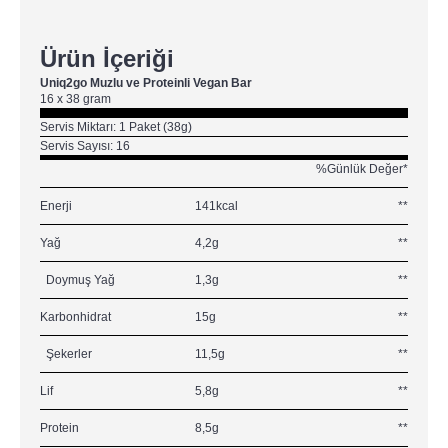
Ürün İçeriği
Uniq2go Muzlu ve Proteinli Vegan Bar
16 x 38 gram
Servis Miktarı: 1 Paket (38g)
Servis Sayısı: 16
%Günlük Değer*
Enerji
141kcal
**
Yağ
4,2g
**
Doymuş Yağ
1,3g
**
Karbonhidrat
15g
**
Şekerler
11,5g
**
Lif
5,8g
**
Protein
8,5g
**