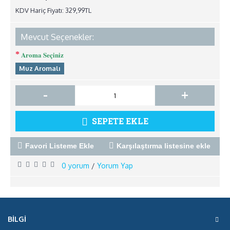
KDV Hariç Fiyatı: 329,99TL
Mevcut Seçenekler:
Aroma Seçiniz
Muz Aromalı
-
+
SEPETE EKLE
Favori Listeme Ekle
Karşılaştırma listesine ekle
0 yorum
Yorum Yap
/
BILGI