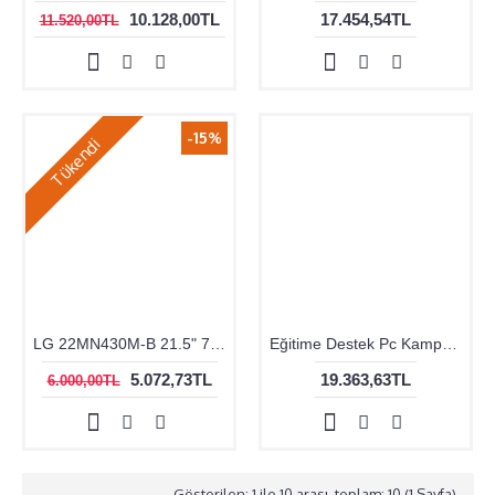
10.128,00TL
17.454,54TL
11.520,00TL
-15%
Tükendi
LG 22MN430M-B 21.5" 75Hz 5m (Display+HDMI+Analog) FreeSync Full HD IPS LED Monitör
Eğitime Destek Pc Kampanyası no:2
5.072,73TL
19.363,63TL
6.000,00TL
Gösterilen: 1 ile 10 arası, toplam: 10 (1 Sayfa)