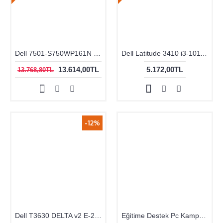
Dell 7501-S750WP161N i7-10750H 16GB 1TB SSD W10Pro
Dell Latitude 3410 i3-10110U 4GB 1TB 14 Ubuntu
13.614,00TL
5.172,00TL
13.768,80TL
-12%
Dell T3630 DELTA v2 E-2224 8GB 256SSD P620 W10Pro
Eğitime Destek Pc Kampanyası no:1