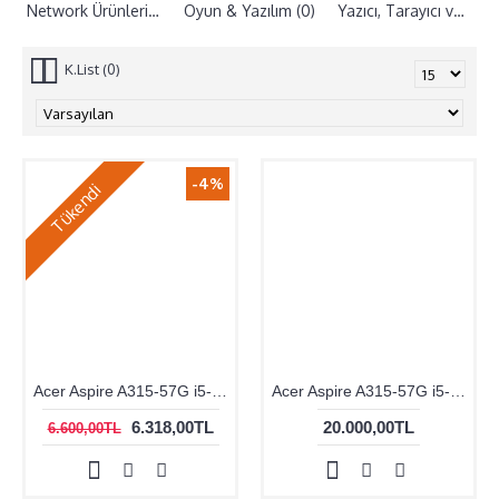
Network Ürünleri (0)
Oyun & Yazılım (0)
Yazıcı, Tarayıcı ve Aksesuarları (0)
K.List (0)
-4%
Tükendi
Acer Aspire A315-57G i5-1035G1 8GB 256GB 15.6 DOS
Acer Aspire A315-57G i5-1035G1 8GB 256GB 15.6" DOS
6.318,00TL
20.000,00TL
6.600,00TL