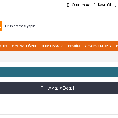
Oturum Aç
Kayıt Ol
BLET
OYUNCU ÖZEL
ELEKTRONİK
TESBİH
KİTAP VE MÜZIK
Ayni ≠ Degil