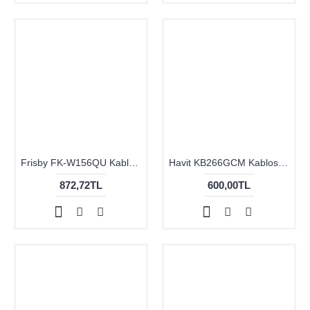
Frisby FK-W156QU Kablosuz Siyah Klavye Mouse Set
Havit KB266GCM Kablosuz Klavye Mouse Set Siyah
872,72TL
600,00TL