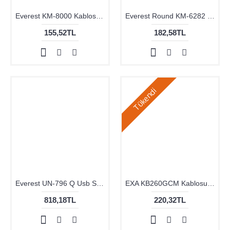
155,52TL
182,58TL
Tükendi
Everest UN-796 Q Usb Siyah Klavye+Mouse Set
EXA KB260GCM Kablosuz Klavye Mouse Set Siyah
818,18TL
220,32TL