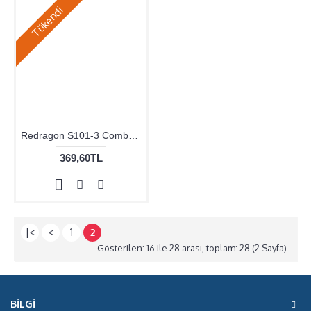
Redragon S101-3 Combo RGB Klavye Mause Set
369,60TL
|<
<
1
2
Gösterilen: 16 ile 28 arası, toplam: 28 (2 Sayfa)
BILGI