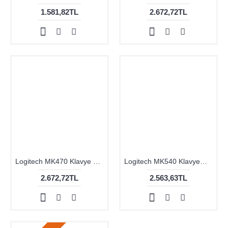
Logitech MK470 Klavye Mouse Kablosuz 920-009436 BY
Logitech MK540 KlavyeMouseSet Kablosuz 920-008687
2.672,72TL
2.563,63TL
Tükendi