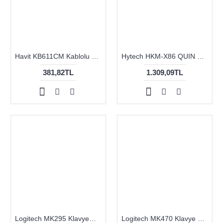
Havit KB611CM Kablolu Klavye Mouse Set Siyah
Hytech HKM-X86 QUIN Siyah Gaming Klavye+Mause Set
381,82TL
1.309,09TL
Logitech MK295 KlavyeMouse Set Kablosuz 920-009804
Logitech MK470 Klavye Mouse Kablosuz 920-009435 SY
1.581,82TL
2.672,72TL